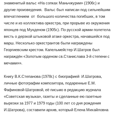
знаменитый вальс «На сопках Маньчжурии» (1906г.) и
другие произведения. Вальс был написан под сильнейшим
впечатлением от большого количества погибших, в том
числе и из коллектива оркестра, при прорыве из окружения
японцев под Мукденом (1905г.). По русской армии полетела
весть о дерзкой штыковой атаке оркестра, начавшейся под
марш. Несколько оркестрантов были награждены
Георгиевским крестом. Капельмейстер И.Шатров был
награждён «Золотым орденом св.Станислава 3-й степени с
мечами»».
Книгу В.К.Степанова (1978г.) с биографией И.Шатрова,
личные фотографии композитора, подаренные Е.М.
Фафиновой-Шатровой, её письмо в редакцию журнала
«Советская музыка», газеты и сделанные ею газетные
вырезки за 1977 и 1979 годы (100 лет со дня рождения
И.Шатрова), составили архив, который Елена Михайловна