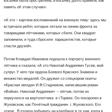
косынки была прострелена, и косынку долго хранили, как
память об этом случае».
«А это – картина воспоминаний на военную тему: здесь мы
встречали ребят, которые летали за линию фронта за
товарищами лётчиками, которых сбили. Они квадрат
запомнили, и туда сбросили парашютистов, которые
спасли друзей».
Потом Клавдия Ивановна подошла к портрету военного
лётчика и сказала: «А это Николай Андреевич Гусев, мой
супруг. У него три ордена Боевого Красного Знамени и
множество медалей. Он дружил со спецкором газеты
«Красная звезда» И.Ф.Стаднюком, написавшим роман
«Война». Николай Андреевич – лётчик, потом он
переучился на вертолетчика в г.Торжке. Он похоронен в
Жуковском, как Почётный гражданин г. Жуковского. Его
чтили. Я ездила побывать на кладбище в те дни, когда в