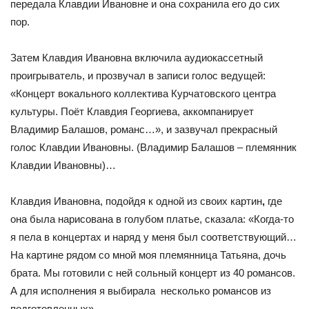
передала Клавдии Ивановне и она сохранила его до сих
пор.
Затем Клавдия Ивановна включила аудиокассетный
проигрыватель, и прозвучал в записи голос ведущей:
«Концерт вокального коллектива Курчатовского центра
культуры. Поёт Клавдия Георгиева, аккомпанирует
Владимир Балашов, романс…», и зазвучал прекрасный
голос Клавдии Ивановны. (Владимир Балашов – племянник
Клавдии Ивановны)…
Клавдия Ивановна, подойдя к одной из своих картин
,
где
она была нарисована в голубом платье, сказала: «Когда-то
я пела в концертах и наряд у меня был соответствующий…
На картине рядом со мной моя племянница Татьяна, дочь
брата. Мы готовили с ней сольный концерт из 40 романсов.
А для исполнения я выбирала несколько романсов из
подготовленных».