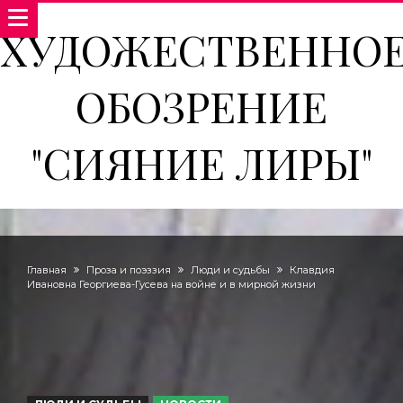
ХУДОЖЕСТВЕННО
ОБОЗРЕНИЕ
"СИЯНИЕ ЛИРЫ"
Главная
Проза и поэззия
Люди и судьбы
Клавдия
Ивановна Георгиева-Гусева на войне и в мирной жизни