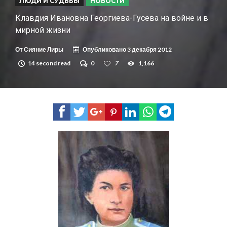
ЛЮДИ И СУДЬБЫ
НОВОСТИ
Клавдия Ивановна Георгиева-Гусева на войне и в
мирной жизни
От
Сияние Лиры
Опубликовано
3 декабря 2012
14 second read
0
7
1,166