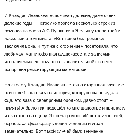
И Клавдия Ивановна, вспоминая далёкие, даже очень
далёкие годы, – негромко пропела несколько строк из
романса на слова А.С.Пушкина: « Я слышу голос твой и
ласковый и томный…». «Вот такой был романс», –
заключила она, и тут же с огорчением посетовала, что
любимая магнитофонная аудиокассета с записями
исполняемых ею романсов в значительной степени
испорчена ремонтирующим магнитофон.
На столе у Клавдии Ивановны стояла старинная ваза, и с
ней тоже была связана история, которую она поведала.
«Да, это ваза с серебряным ободком. Давно стоит, –
память! А было так: подошёл ко мне шансонье и пригласил
из-за стола на сцену. Я спела романс «И нет в мире очей,
черней…». Джаз сразу уловил мелодию и играл
замечательно. Вот такой случай был: внимание