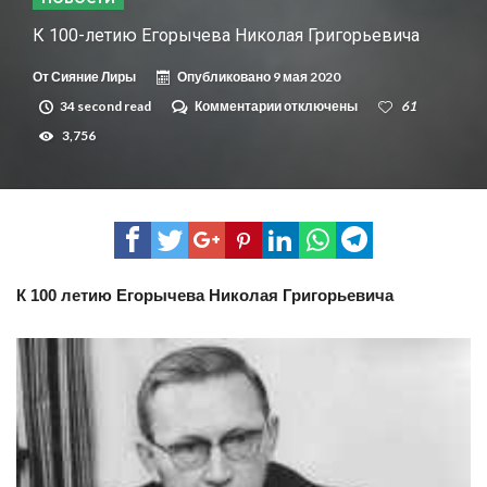
К 100-летию Егорычева Николая Григорьевича
От
Сияние Лиры
Опубликовано
9 мая 2020
34 second read
Комментарии
к
отключены
61
записи
3,756
К
100-
летию
Егорычева
Николая
Григорьевича
К 100 летию Егорычева Николая Григорьевича