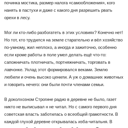
починка мостика, размер налога «самообложения», кого
нанять в пастухи и даже с какого дня разрешить рвать
орехи в лесу.
Мог ли кто-либо разбогатеть в этих условиях? Конечно нет!
Но тот, кто трудился на земле старательно и вёл хозяйство
по-умному, жил неплохо, а иногда и зажиточно, особенно
если кроме работы в поле умел делать ещё что-то:
сапожничать плотничать, портняжничать, торговать в
лавчонке. Уклад этот формировался веками. Землю
любили и очень высоко ценили. А уж о домашних животных
и говорить нечего: они были почти членами семьи.
В доколхозном Строгине радио в деревне не было, газет
никто не выписывал н не читал. Но с самого первого дня
советская власть заботилась о всеобщей грамотности. В
каждой глухой деревне открывалась изба-читальня. В