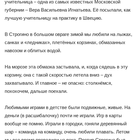
учительница – одна из самых известных Московской
губернии – Вера Васильевна Игнатьева. Её посылали, как
лучшую учительницу на практику в Швецию.
В Строгино в большом овраге зимой мы любили на лыжах,
санках и «ледниках», плетённых корзинах, обмазанных
навозом и облитых водой.
На морозе эта обмазка застывала, и, когда сядешь в эту
корзину, она с такой скоростью летела вниз – дух
захватывало. И главное – не опасно: столкнёмся,
похохочем, дальше поехали.
Любимыми играми в детстве были подвижные, живые. На
деньги (в расшибалочку) почти не играли. Игр в карты
вообще не помню. Играли в городки, гоняли деревянный
шар – команда на команду, очень любили плавать. Летом
мы все время проводили на реке. Против Строгина был