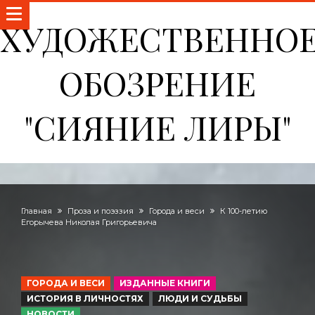
ХУДОЖЕСТВЕННО
ОБОЗРЕНИЕ
"СИЯНИЕ ЛИРЫ"
Главная
Проза и поэззия
Города и веси
К 100-летию
Егорычева Николая Григорьевича
ГОРОДА И ВЕСИ
ИЗДАННЫЕ КНИГИ
ИСТОРИЯ В ЛИЧНОСТЯХ
ЛЮДИ И СУДЬБЫ
НОВОСТИ