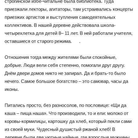
строгинской избе-читальне была библиотека. Туда
приезжали лекторы, агитаторы, там устраивались концерты
приезжих артистов и выступления самодеятельных
коллективов. В нашей деревне действовала школа-
четырехлетка для детей 8– 11 лет. В ней работали учителя,
оставшиеся от старого режима. .
Отношения тогда между жителями были спокойные,
добрые. Люди вели себя степенно, помогали друг другу.
Днём двери домов никто не запирал. Да и брать-то было
нечего. Самое большое богатство – это самовар, часы да
иконы.
Питались просто, без разносолов, по пословице: «Щи да
каша – пища наша». Что производили, то и ели: молоко от
коровы-кормилицы, картошку да хлеб, который пекли сами
из своей муки. Чудесный душистый ржаной хлеб! В
деревне были две уютные чайные, где взрослые мужчины