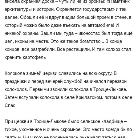
висела охранная доска – чуть ли не из бронзы: «Памятник
архитектуры и истории. Охраняется государством» и так
далее. Обошли её и вдруг видим большой проём в стене, в
который можно было даже въехать на автомобиле! И
никакой охраны. Зашли мы туда – иконостас был тогда ещё
цел, иконы на месте. Это же такое богатство!.. В конце
концов, все разграбили. Все растащили. И там колхоз стал
хранить картофель
Колокола зимней церкви славились на всю округу. В
праздники и перед вечерей службой начинался перезвон
колоколов. Первыми звонили колокола в Троице-Лыкове.
Затем вступали колокола в селе Крылатском. потом в селе
Спас.
При церкви в Троице-Лыкове было сельское кладбище –
тихое, ухоженное и очень скромное. Эго место всегда было
святым. Ни у кого не поднималась рука надругаться над