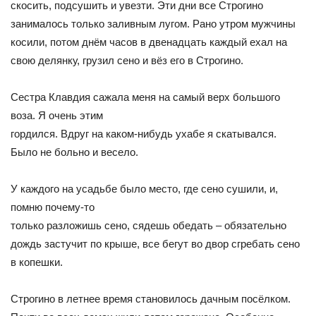
скосить, подсушить и увезти. Эти дни все Строгино
занималось только заливным лугом. Рано утром мужчины
косили, потом днём часов в двенадцать каждый ехал на
свою делянку, грузил сено и вёз его в Строгино.
Сестра Клавдия сажала меня на самый верх большого
воза. Я очень этим
гордился. Вдруг на каком-нибудь ухабе я скатывался.
Было не больно и весело.
У каждого на усадьбе было место, где сено сушили, и,
помню почему-то
только разложишь сено, сядешь обедать – обязательно
дождь застучит по крыше, все бегут во двор сгребать сено
в копешки.
Строгино в летнее время становилось дачным посёлком.