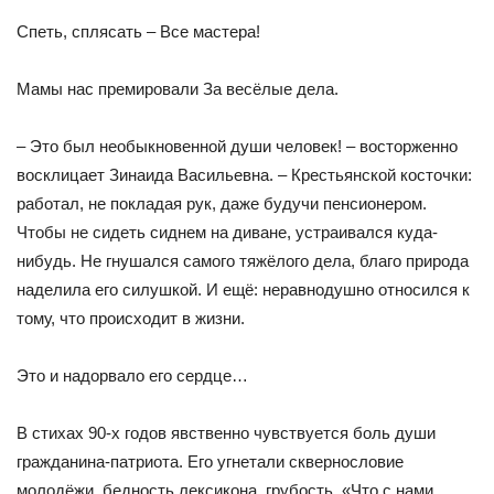
Спеть, сплясать – Все мастера!
Мамы нас премировали За весёлые дела.
– Это был необыкновенной души человек! – восторженно
восклицает Зинаида Васильевна. – Крестьянской косточки:
ра­ботал, не покладая рук, даже будучи пенсионером.
Чтобы не си­деть сиднем на диване, устраивался куда-
нибудь. Не гнушался самого тяжёлого дела, благо природа
наделила его силушкой. И ещё: неравнодушно относился к
тому, что происходит в жизни.
Это и надорвало его сердце…
В стихах 90-х годов явственно чувствуется боль души
гражданина-патриота. Его угнетали сквернословие
молодёжи, бед­ность лексикона, грубость. «Что с нами