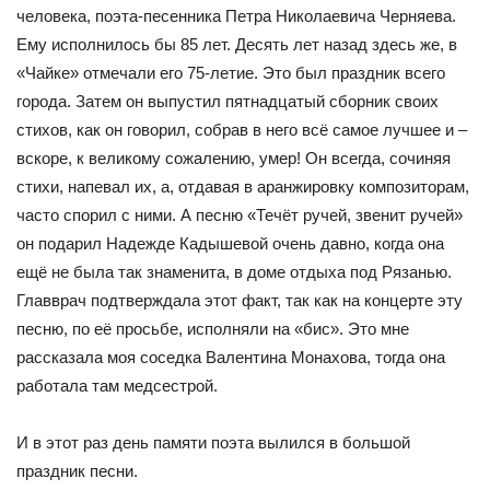
человека, поэта-песенника Петра Николаевича Черняева.
Ему исполнилось бы 85 лет. Де­сять лет назад здесь же, в
«Чайке» отмечали его 75-летие. Это был праздник всего
города. Затем он выпустил пятнадцатый сборник сво­их
стихов, как он говорил, собрав в него всё самое лучшее и –
вскоре, к великому сожалению, умер! Он всегда, сочиняя
стихи, напевал их, а, отдавая в аранжировку композиторам,
часто спорил с ними. А песню «Течёт ручей, звенит ручей»
он подарил Надежде Кадышевой очень давно, когда она
ещё не была так знаменита, в доме отдыха под Ряза­нью.
Главврач подтверждала этот факт, так как на концерте эту
песню, по её просьбе, исполняли на «бис». Это мне
рассказала моя соседка Ва­лентина Монахова, тогда она
работала там медсестрой.
И в этот раз день памяти поэта вылился в большой
праздник песни.