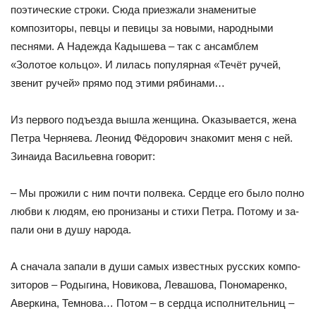
поэтические строки. Сюда приезжали знаменитые
композиторы, певцы и певицы за новыми, народными
песнями. А Надежда Кадышева – так с ан­самблем
«Золотое кольцо». И лилась популярная «Течёт ручей,
звенит ручей» прямо под этими рябинами…
Из первого подъезда вышла женщина. Оказывается, жена
Петра Черняева. Леонид Фёдорович знакомит меня с ней.
Зи­наида Васильевна говорит:
– Мы прожили с ним почти полвека. Сердце его было пол­но
любви к людям, ею пронизаны и стихи Петра. Потому и за­
пали они в душу народа.
А сначала запали в души самых известных русских компо­
зиторов – Родыгина, Новикова, Левашова, Пономаренко,
Авер­кина, Темнова… Потом – в сердца исполнительниц –