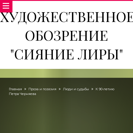
ХУДОЖЕСТВЕННО
ОБОЗРЕНИЕ
"СИЯНИЕ ЛИРЫ"
Главная
Проза и поэззия
Люди и судьбы
К 90-летию
Петра Черняева