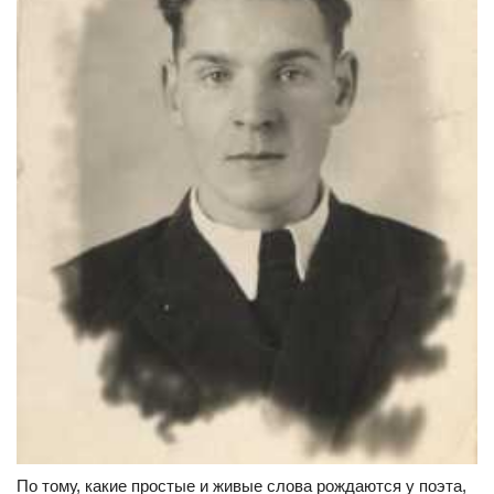
По тому, какие про­стые и живые слова рожда­ются у поэта,