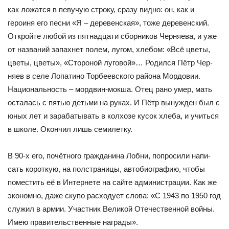
как ложатся в певучую строку, сразу вид­но: он, как и
героиня его песни «Я – деревенская», тоже деревенский.
Открой­те любой из пятнадцати сборников Черняева, и уже
от названий запахнет по­лем, лугом, хлебом: «Всё цветы,
цветы, цветы», «Стороной луговой»… Родился Пётр Чер­
няев в селе Лопатино Торбеевского района Мордовии.
Нацио­нальность – мордвин-мокша. Отец рано умер, мать
осталась с пятью детьми на руках. И Пётр вынужден был с
юных лет и за­рабатывать в колхозе кусок хлеба, и учиться
в школе. Окончил лишь семилетку.
В 90-х его, почётного гражданина Лобни, попросили напи­
сать короткую, на полстраницы, автобиографию, чтобы
помес­тить её в Интернете на сайте администрации. Как же
экономно, даже скупо расходует слова: «С 1943 по 1950 год
служил в ар­мии. Участник Великой Отечественной войны.
Имею правитель­ственные награды».