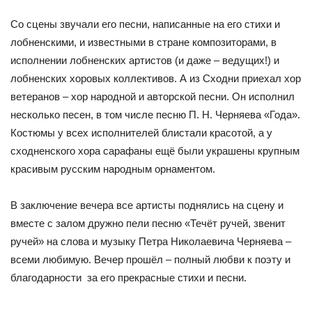
Со сцены звучали его песни, написан­ные на его стихи и
лобненскими, и из­вестными в стране композиторами, в
исполнении лобненских артистов (и даже – ведущих!) и
лобненских хоро­вых коллективов. А из Сходни прие­хал хор
ветеранов – хор народной и авторской песни. Он исполнил
не­сколько песен, в том числе песню П. Н. Черняева «Года».
Костюмы у всех исполнителей блистали красо­той, а у
сходненского хора сарафаны ещё были украшены крупным
краси­вым русским народным орнаментом.
В заключение вечера все арти­сты поднялись на сцену и
вместе с залом дружно пели песню «Течёт ру­чей, звенит
ручей» на слова и музыку Петра Николаевича Черняева –
все­ми любимую. Вечер прошёл – пол­ный любви к поэту и
благодарности за его прекрасные стихи и песни.