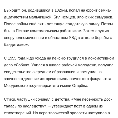
Выходит, он, родившийся в 1926-м, попал на фронт семна­
дцатилетним мальчишкой. Бил немцев, японских самураев.
По­сле войны ещё пять лет тянул солдатскую лямку. Потом
был в Пскове комсомольским работником. Затем служил
оперуполно­моченным в областном УВД в отделе борьбы с
бандитизмом.
С 1955 года и до ухода на пенсию трудился в локомотивном
де­по «Лобня». Учился в школе рабочей молодёжи, получил
свиде­тельство о среднем образовании и поступил на
заочное отделение историко-филологического факультета
Мордовского госуниверситета имени Огарёва.
Стихи, частушки сочинял с детства. «Мне песенность дос­
талась по наследству», – утверждает поэт в одном из
стихотво­рений. Но пора творческой зрелости наступила в