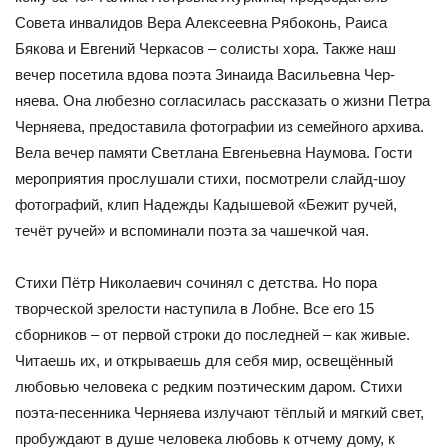
Совета инвалидов Вера Алексеевна Рябоконь, Раиса
Бякова и Евгений Черкасов – солисты хо­ра. Также наш
вечер посетила вдова поэта Зинаида Васильевна Чер­
няева. Она любезно согласилась рассказать о жизни Петра
Черняева, предоставила фотографии из семейного архива.
Вела вечер памяти Светлана Евгеньевна Наумова. Гости
мероприятия прослушали стихи, посмотрели слайд-шоу
фотографий, клип Надежды Кадышевой «Бе­жит ручей,
течёт ручей» и вспоминали поэта за чашечкой чая.
Стихи Пётр Николаевич сочинял с детства. Но пора
творческой зрелости наступила в Лобне. Все его 15
сборников – от первой строки до последней – как живые.
Читаешь их, и открываешь для себя мир, освещённый
любовью человека с редким поэтическим даром. Стихи
поэта-песенника Черняева излучают тёплый и мягкий свет,
пробужда­ют в душе человека любовь к отчему дому, к