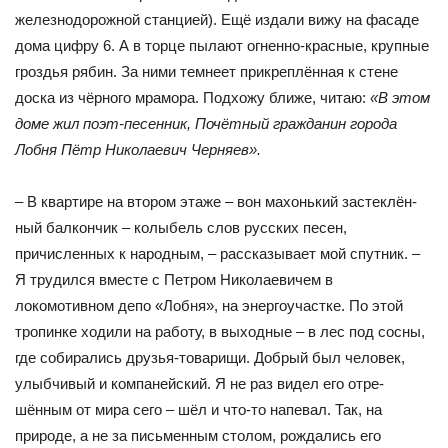
железнодорожной станцией). Ещё издали вижу на фасаде
дома цифру 6. А в торце пылают огненно-красные, крупные
гроздья рябин. За ними тем­неет прикреплённая к стене
доска из чёрного мрамора. Подхожу ближе, читаю:
«В этом
доме жил поэт-песенник, Почётный гра­жданин города
Лобня Пётр Николаевич Черняев».
– В квартире на втором этаже – вон махонький застеклён­
ный балкончик – колыбель слов русских песен,
причисленных к народным, – рассказывает мой спутник. –
Я трудился вместе с Петром Николаевичем в
локомотивном депо «Лобня», на энер­гоучастке. По этой
тропинке ходили на работу, в выходные – в лес под сосны,
где собирались друзья-товарищи. Добрый был человек,
улыбчивый и компанейский. Я не раз видел его отре­
шённым от мира сего – шёл и что-то напевал. Так, на
природе, а не за письменным столом, рождались его