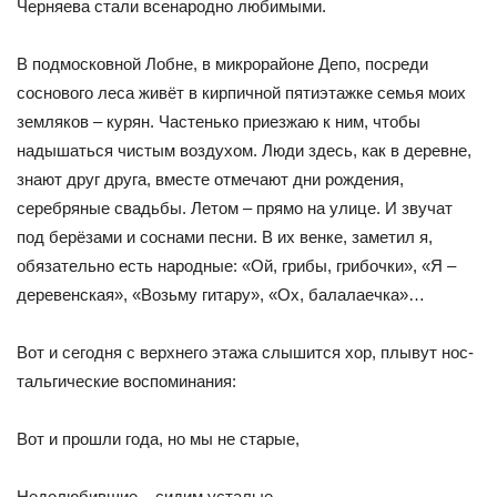
Черняева стали всенародно любимыми.
В подмосковной Лобне, в микрорайоне Депо, посреди
сосно­вого леса живёт в кирпичной пятиэтажке семья моих
земляков – курян. Частенько приезжаю к ним, чтобы
надышаться чистым воздухом. Люди здесь, как в деревне,
знают друг друга, вместе отмечают дни рождения,
серебряные свадьбы. Летом – прямо на улице. И звучат
под берёзами и соснами песни. В их венке, заме­тил я,
обязательно есть народные: «Ой, грибы, грибочки», «Я –
деревенская», «Возьму гитару», «Ох, балалаечка»…
Вот и сегодня с верхнего этажа слышится хор, плывут нос­
тальгические воспоминания:
Вот и прошли года, но мы не старые,
Недолюбившие – сидим усталые…