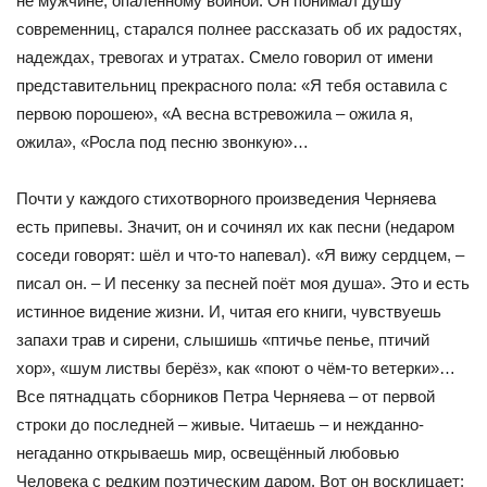
не мужчине, опалённому войной. Он понимал душу
современниц, старался полнее рассказать об их радостях,
надеждах, тревогах и утратах. Смело говорил от имени
представительниц прекрас­ного пола: «Я тебя оставила с
первою порошею», «А весна встревожила – ожила я,
ожила», «Росла под песню звонкую»…
Почти у каждого стихотворного произведения Черняева
есть припевы. Значит, он и сочинял их как песни (недаром
со­седи говорят: шёл и что-то напевал). «Я вижу сердцем, –
писал он. – И песенку за песней поёт моя душа». Это и есть
истинное видение жизни. И, читая его книги, чувствуешь
запахи трав и сирени, слышишь «птичье пенье, птичий
хор», «шум листвы бе­рёз», как «поют о чём-то ветерки»…
Все пятнадцать сборников Петра Черняева – от первой
строки до последней – живые. Чи­таешь – и нежданно-
негаданно открываешь мир, освещённый любовью
Человека с редким поэтическим даром. Вот он воскли­цает: