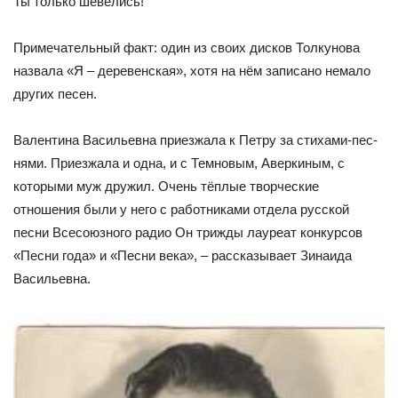
Ты только шевелись!
Примечательный факт: один из своих дисков Толкунова
назва­ла «Я – деревенская», хотя на нём записано немало
других песен.
Валентина Васильевна приезжала к Петру за стихами-пес­
нями. Приезжала и одна, и с Темновым, Аверкиным, с
которыми муж дружил. Очень тёплые творческие
отношения были у него с работниками отдела русской
песни Всесоюзного радио Он трижды лауреат кон­курсов
«Песни года» и «Песни века», – рассказы­вает Зинаида
Васильевна.