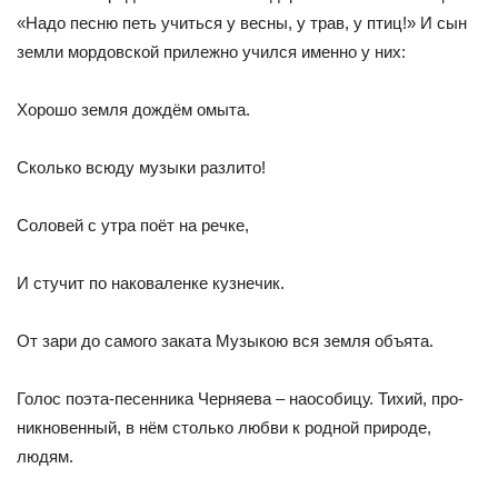
«Надо песню петь учиться у весны, у трав, у птиц!» И сын
земли мордовской прилежно учился именно у них:
Хорошо земля дождём омыта.
Сколько всюду музыки разлито!
Соловей с утра поёт на речке,
И стучит по наковаленке кузнечик.
От зари до самого заката Музыкою вся земля объята.
Голос поэта-песенника Черняева – наособицу. Тихий, про­
никновенный, в нём столько любви к родной природе,
людям.