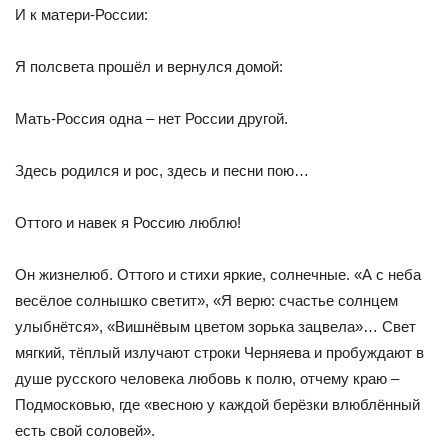
И к матери-России:
Я полсвета прошёл и вернулся домой:
Мать-Россия одна – нет России другой.
Здесь родился и рос, здесь и песни пою…
Оттого и навек я Россию люблю!
Он жизнелюб. Оттого и стихи яркие, солнечные. «А с неба
весёлое солнышко светит», «Я верю: счастье солнцем
улыбнёт­ся», «Вишнёвым цветом зорька зацвела»… Свет
мягкий, тёплый излучают строки Черняева и пробуждают в
душе русского чело­века любовь к полю, отчему краю –
Подмосковью, где «весною у каждой берёзки влюблённый
есть свой соловей».