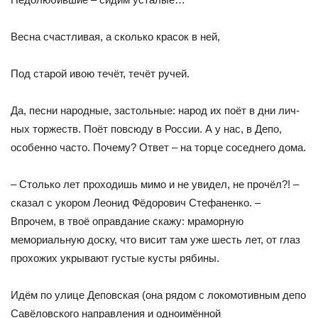
Весна счастливая, а сколько красок в ней,
Под старой ивою течёт, течёт ручей.
Да, песни народные, застольные: народ их поёт в дни лич­
ных торжеств. Поёт повсюду в России. А у нас, в Депо,
особенно часто. Почему? Ответ – на торце соседнего дома.
– Столько лет проходишь мимо и не увидел, не прочёл?! –
сказал с укором Леонид Фёдорович Стефаненко. –
Впрочем, в твоё оправдание скажу: мраморную
мемориальную доску, что висит там уже шесть лет, от глаз
прохожих укрывают густые кус­ты рябины.
Идём по улице Деповская (она рядом с локомотивным депо
Савёловского направления и одноимённой