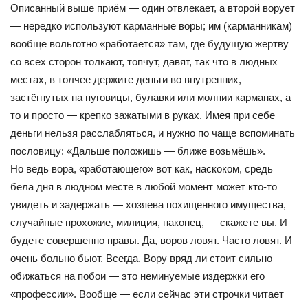
Описанный выше приём — один отвлекает, а второй ворует
— нередко используют карманные воры; им (карманникам)
вообще вольготно «работается» там, где будущую жертву
со всех сторон толкают, топчут, давят, так что в людных
местах, в толчее держите деньги во внутренних,
застёгнутых на пуговицы, булавки или молнии карманах, а
то и просто — крепко зажатыми в руках. Имея при себе
деньги нельзя расслабляться, и нужно по чаще вспоминать
пословицу: «Дальше положишь — ближе возьмёшь».
Но ведь вора, «работающего» вот как, наскоком, средь
бела дня в людном месте в любой момент может кто-то
увидеть и задержать — хозяева похищенного имущества,
случайные прохожие, милиция, наконец, — скажете вы. И
будете совершенно правы. Да, воров ловят. Часто ловят. И
очень больно бьют. Всегда. Вору вряд ли стоит сильно
обижаться на побои — это неминуемые издержки его
«профессии». Вообще — если сейчас эти строчки читает