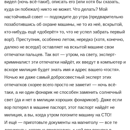
видел (ночь всё-таки!), описать его (или хотя бы сказать,
куда он побежал) никто не может. Что делать? Мой
настойчивый совет — подождите до утра (предварительно
позаботившись об охране машины, не то из неё, вскрытой,
кто-нибудь ещё «доберёт» то, что не успел забрать первый
вор!). Преступник, особенно летом, нередко (хотя, конечно,
далеко не всегда!) оставляет на вскытой машине свои
отпечатки пальцев. Так вот — утром, на свету, эксперт-
криминалист эти отпечатки найдёт, их введут в компьютер и
вскоре милиция будет знать имя и адрес вашего «гостя».
Ночью же даже самый добросовестный эксперт этих
отпечатков скорее всего просто не заметит — ночь всё-
таки, а ни один фонарик не способен заменить солнечный
свет (да и нет в милиции хороших фонариков!). Даже если
вор потерял в машине паспорт, этот паспорт найдёт не
милиция, а вы, когда утром погоните машину на СТО!
И ещё — приготовьте документы на магнитолу — все те
документы, которые прилагались к ней при покупке в