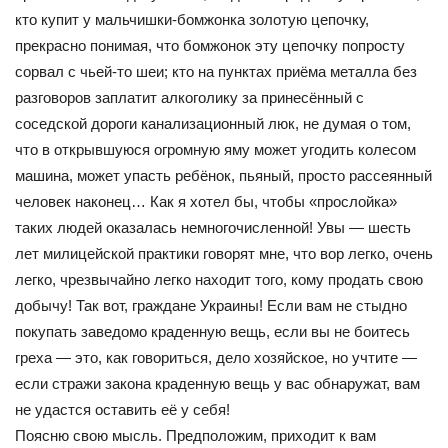
кто купит у мальчишки-бомжонка золотую цепочку,
прекрасно понимая, что бомжонок эту цепочку попросту
сорвал с чьей-то шеи; кто на пунктах приёма металла без
разговоров заплатит алкоголику за принесённый с
соседской дороги канализационный люк, не думая о том,
что в открывшуюся огромную яму может угодить колесом
машина, может упасть ребёнок, пьяный, просто рассеянный
человек наконец… Как я хотел бы, чтобы «прослойка»
таких людей оказалась немногочисленной! Увы — шесть
лет милицейской практики говорят мне, что вор легко, очень
легко, чрезвычайно легко находит того, кому продать свою
добычу! Так вот, граждане Украины! Если вам не стыдно
покупать заведомо краденную вещь, если вы не боитесь
греха — это, как говориться, дело хозяйское, но учтите —
если стражи закона краденную вещь у вас обнаружат, вам
не удастся оставить её у себя!
Поясню свою мысль. Предположим, приходит к вам