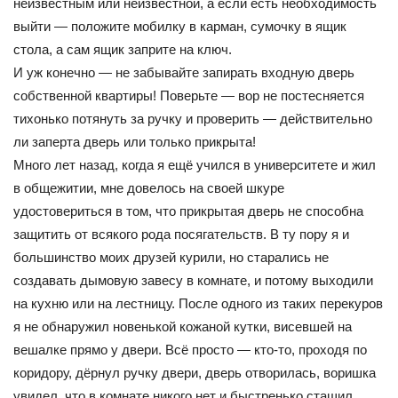
неизвестным или неизвестной, а если есть необходимость
выйти — положите мобилку в карман, сумочку в ящик
стола, а сам ящик заприте на ключ.
И уж конечно — не забывайте запирать входную дверь
собственной квартиры! Поверьте — вор не постесняется
тихонько потянуть за ручку и проверить — действительно
ли заперта дверь или только прикрыта!
Много лет назад, когда я ещё учился в университете и жил
в общежитии, мне довелось на своей шкуре
удостовериться в том, что прикрытая дверь не способна
защитить от всякого рода посягательств. В ту пору я и
большинство моих друзей курили, но старались не
создавать дымовую завесу в комнате, и потому выходили
на кухню или на лестницу. После одного из таких перекуров
я не обнаружил новенькой кожаной кутки, висевшей на
вешалке прямо у двери. Всё просто — кто-то, проходя по
коридору, дёрнул ручку двери, дверь отворилась, воришка
увидел, что в комнате никого нет и быстренько стащил