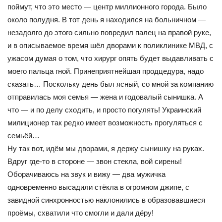
поймут, что это место — центр миллионного города. Было
около полудня. В тот день я находился на больничном —
незадолго до этого сильно повредил палец на правой руке,
и в описываемое время шёл дворами к поликлинике МВД, с
ужасом думая о том, что хирург опять будет выдавливать с
моего пальца гной. Принеприятнейшая продцедура, надо
сказать… Поскольку день был ясный, со мной за компанию
отправилась моя семья — жена и годовалый сынишка. А
что — и по делу сходить, и просто погулять! Украинский
милиционер так редко имеет возможность прогуляться с
семьёй…
Ну так вот, идём мы дворами, я держу сынишку на руках.
Вдруг где-то в стороне — звон стекла, вой сирены!
Оборачиваюсь на звук и вижу — два мужичка
одновременно высадили стёкла в огромном джипе, с
завидной синхронностью наклонились в образовавшиеся
проёмы, схватили что смогли и дали дёру!