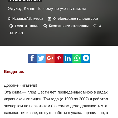
Эдуард Качан. То, чему не учат в школе.
От
Наталья Абатурова
Опубликовано
1 апреля 2005
1 мин на чтение
Комментарии
к
отключены
6
записи
2,301
Эдуард
Качан.
То,
чему
не
учат
в
школе.
Введение.
Дорогие читатели!
Эта книга — плод шести лет, проведённых мною в рядах
украинской милиции. Три года (с 1999 по 2002) я работал
экспертом по наркотикам (на самом деле должность эта
называется иначе, но суть работы я указал правильно, а