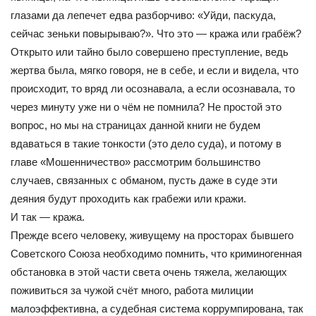
глазами да лепечет едва разборчиво: «Уйди, паскуда,
сейчас зеньки повырываю?». Что это — кража или грабёж?
Открыто или тайно было совершено преступление, ведь
жертва была, мягко говоря, не в себе, и если и видела, что
происходит, то вряд ли осознавала, а если осознавала, то
через минуту уже ни о чём не помнила? Не простой это
вопрос, но мы на страницах данной книги не будем
вдаваться в такие тонкости (это дело суда), и потому в
главе «Мошенничество» рассмотрим большинство
случаев, связанных с обманом, пусть даже в суде эти
деяния будут проходить как грабежи или кражи.
И так — кража.
Прежде всего человеку, живущему на просторах бывшего
Советского Союза необходимо помнить, что криминогенная
обстановка в этой части света очень тяжела, желающих
поживиться за чужой счёт много, работа милиции
малоэффективна, а судебная система коррумпирована, так