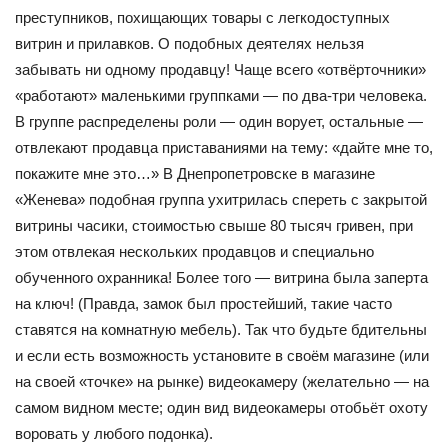
преступников, похищающих товары с легкодоступных
витрин и прилавков. О подобных деятелях нельзя
забывать ни одному продавцу! Чаще всего «отвёрточники»
«работают» маленькими группками — по два-три человека.
В группе распределены роли — один ворует, остальные —
отвлекают продавца приставаниями на тему: «дайте мне то,
покажите мне это…» В Днепропетровске в магазине
«Женева» подобная группа ухитрилась спереть с закрытой
витрины часики, стоимостью свыше 80 тысяч гривен, при
этом отвлекая нескольких продавцов и специально
обученного охранника! Более того — витрина была заперта
на ключ! (Правда, замок был простейший, такие часто
ставятся на комнатную мебель). Так что будьте бдительны
и если есть возможность установите в своём магазине (или
на своей «точке» на рынке) видеокамеру (желательно — на
самом видном месте; один вид видеокамеры отобьёт охоту
воровать у любого подонка).