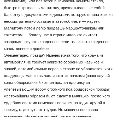
ножницами!), или без затей выбиваешь камнем стекло,
быстро вырываешь магнитолу, прихватываешь с собой
барсетку с документами и деньгами, которую шляпа-хозяин
неосмотрительно оставил в автомобиле, и — наутёк.
Магнитолу потом легко продаёшь маршруточникам или
таксистам — благо у нас в стране мало кто считает
зазорным покупать краденное, если только это краденное
качественное и дешёвое.
Элементарно, правда? Именно из-за того, что кража из
автомобиля не требует каких-то особенных навыков и
знаний, автомобильных воров в стране не убавляется, хотя
владельцы машин вылавливают их пачками (знаю случай
когда обворованный хозяин послал вдогонку за
улепётывающим вором огромного пса бойцовской породы),
жесточайшим образом бьют, сдают в милицию, после чего
судебная система помещает воришек на годик-другой в
тюрьму, отдохнуть от трудов. Но машины всё равно
вскрывают. Нужно какому-нибудь наркоманчику