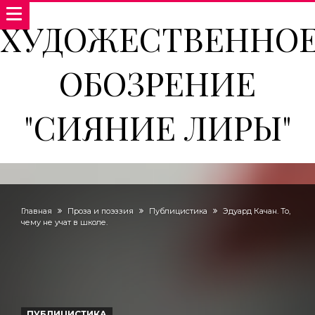
ХУДОЖЕСТВЕННО
ОБОЗРЕНИЕ
"СИЯНИЕ ЛИРЫ"
Главная
Проза и поэззия
Публицистика
Эдуард Качан. То,
чему не учат в школе.
ПУБЛИЦИСТИКА