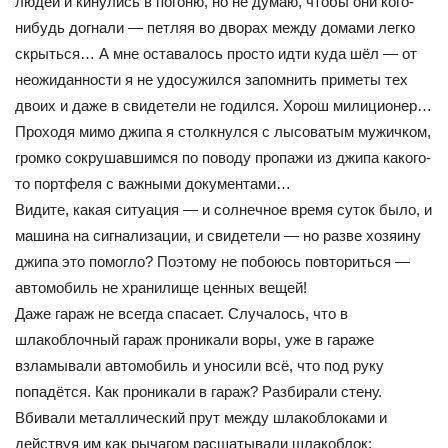
людей и кинулись в погоню, но не думаю, чтобы они кого-
нибудь догнали — петляя во дворах между домами легко
скрыться… А мне оставалось просто идти куда шёл — от
неожиданности я не удосужился запомнить приметы тех
двоих и даже в свидетели не годился. Хорош милиционер…
Проходя мимо джипа я столкнулся с лысоватым мужичком,
громко сокрушавшимся по поводу пропажи из джипа какого-
то портфеля с важными документами…
Видите, какая ситуация — и солнечное время суток было, и
машина на сигнализации, и свидетели — но разве хозяину
джипа это помогло? Поэтому не побоюсь повториться —
автомобиль не хранилище ценных вещей!
Даже гараж не всегда спасает. Случалось, что в
шлакоблочный гараж проникали воры, уже в гараже
взламывали автомобиль и уносили всё, что под руку
попадётся. Как проникали в гараж? Разбирали стену.
Вбивали металлический прут между шлакоблоками и
действуя им как рычагом расшатывали шлакоблок;