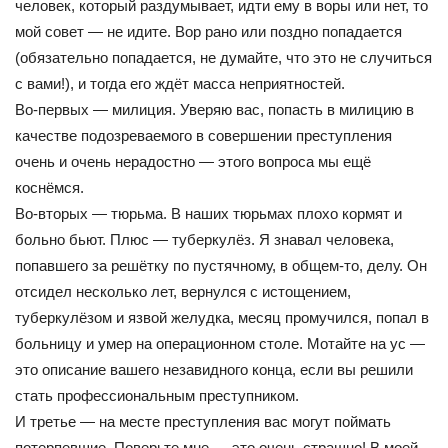
человек, который раздумывает, идти ему в воры или нет, то
мой совет — не идите. Вор рано или поздно попадается
(обязательно попадается, не думайте, что это не случиться
с вами!), и тогда его ждёт масса неприятностей.
Во-первых — милиция. Уверяю вас, попасть в милицию в
качестве подозреваемого в совершении преступления
очень и очень нерадостно — этого вопроса мы ещё
коснёмся.
Во-вторых — тюрьма. В наших тюрьмах плохо кормят и
больно бьют. Плюс — туберкулёз. Я знавал человека,
попавшего за решётку по пустячному, в общем-то, делу. Он
отсидел несколько лет, вернулся с истощением,
туберкулёзом и язвой желудка, месяц промучился, попал в
больницу и умер на операционном столе. Мотайте на ус —
это описание вашего незавидного конца, если вы решили
стать профессиональным преступником.
И третье — на месте преступления вас могут поймать
потерпевшие. Поверьте мне — это очень страшно! В моей