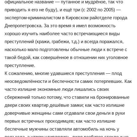
официальное название — путанное и мудрёное, так что
приводить я его не буду), и ещё три (с 2002 по 2005) —
экспертом-криминалистом в Кировском райотделе города
Днепропетровска. За это время я имел возможность
хорошо изучить наиболее часто встречающиеся виды
преступлений (кражи, грабежи, т.д.) и всегда поражался,
насколько мало подготовлены обычные люди к встрече с
такой бедой, как совершённое в отношении них уголовное
преступление.
К сожалению, многие удавшиеся преступления — плод
неосведомлённости и беспечности самих потерпевших. Как
часто излишне экономные люди лишались своих
сбережений только потому, что ставили на бронированные
двери своих квартир дешёвые замки; как часто излишне
доверчивые женщины сами отдавали свои деньги в руки
первых встречных проходимцев; как часто излишне
беспечные мужчины оставляли автомобиль на ночь у
подъезда, а утром удивлялись, видя разбитое стекло и не