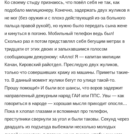
Ко своему стыду признаюсь, что повёл себя не так, как
подобало милиционеру. Конечно, задержать двух жуликов я
не мог (без оружия и с плохо действующей из-за больного
пальца правой рукой!), но нужно было передать сына жене
и кинуться в погоню. Мобильный телефон ведь был!
Сколько раз я потом представлял себя бегущим метрах в
тридцати от этих двоих и запыхавшимся голосом
сообщающим дежурному: «Алло! Я — капитан милиции
Качан, Кировский райотдел. Преследую двух жуликов,
только что совершивших кражу из машины. Приметы такие-
то. В данный момент жулики бегут по улице такой-то.
Прошу помощи!» И были все шансы, что воров задержит
направленный дежурным наряд ГАИ или ППС. Увы — как
говориться в народе — хорошая мысля приходит опосля…
Пока я хлопал глазами и вспоминал про телефон,
преступники свернули за угол и были таковы. Секунд через
двадцать из подъезда выбежали несколько молодых