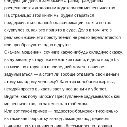
следующий день в заморские страны) гражданина
расценивается уголовным кодексом как мошенничество.
На страницах этой книги мы будем стараться
придерживаться данной классификации, хотя и не так
скурпулёзно, как это принято в суде. Дело в том, что в
реальной жизни эти преступления не редко переплетаются
или преобразуются одно в другое.
Скажем, мошенник, сочинив какую-нибудь складную сказку,
выдуривает у старушки её жалкие гроши, и дело вроде бы
на мази, но старушка в последний момент начинает
задумываться — а стоит ли вообще отдавать свои деньги
этому молодому человеку? Заметив колебания жертвы,
негодяй просто выхватывает у неё деньги и убегает.
Видите, как получилось? Преступление задумывалось как
мошенничество, но затем стало грабежом.
Или вот такой пример — подросток-бомжонок тихонечько
вытаскивает барсетку из-под лежащего под деревом
пьяницы, на что пьяница лишь бессмысленно таращит