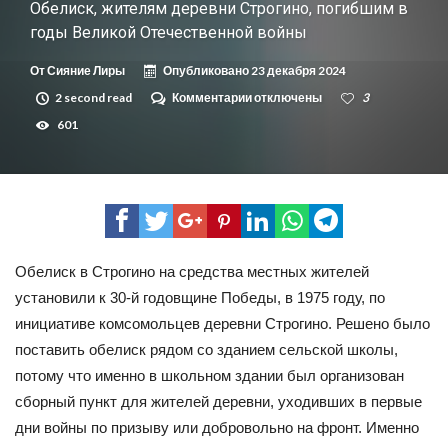
Обелиск, жителям деревни Строгино, погибшим в
годы Великой Отечественной войны
От
Сияние Лиры
Опубликовано
23 декабря 2024
2 second read
Комментарии
к
отключены
3
записи
601
Обелиск,
жителям
деревни
Строгино,
погибшим
в
годы
Великой
Отечественной
Обелиск в Строгино на средства местных жителей
войны
установили к 30-й годовщине Победы, в 1975 году, по
инициативе комсомольцев деревни Строгино. Решено было
поставить обелиск рядом со зданием сельской школы,
потому что именно в школьном здании был организован
сборный пункт для жителей деревни, уходивших в первые
дни войны по призыву или добровольно на фронт. Именно