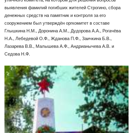
выявления фамилий погибших жителей Строгино, сбора
денежных средств на памятник и контроля за его
сооружением был утверждён оргкомитет в составе
Глышкина Н.М., Доронина А.М., Дудорова А.А., Рогачёва
Н.А., Лебедевой О.Ф., Жданова П.Ф., Заичкина Б.В.,
Лазарева В.В., Малышева А.Ф., Андрианычева А.В. и
Седова Н.Ф.