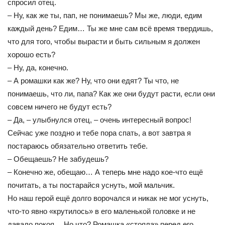
спросил отец.
– Ну, как же ты, пап, не понимаешь? Мы же, люди, едим
каждый день? Едим… Ты же мне сам всё время твердишь,
что для того, чтобы вырасти и быть сильным я должен
хорошо есть?
– Ну, да, конечно.
– А ромашки как же? Ну, что они едят? Ты что, не
понимаешь, что ли, папа? Как же они будут расти, если они
совсем ничего не будут есть?
– Да, – улыбнулся отец, – очень интересный вопрос!
Сейчас уже поздно и тебе пора спать, а вот завтра я
постараюсь обязательно ответить тебе.
– Обещаешь? Не забудешь?
– Конечно же, обещаю… А теперь мне надо кое-что ещё
почитать, а ты постарайся уснуть, мой мальчик.
Но наш герой ещё долго ворочался и никак не мог уснуть,
что-то явно «крутилось» в его маленькой головке и не
давало покоя… Но что? Ромашка «стояла» перед его