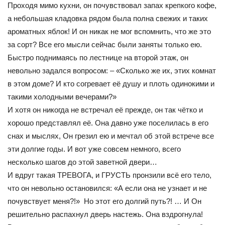
Проходя мимо кухни, он почувствовал запах крепкого кофе,
а небольшая кладовка рядом была полна свежих и таких
ароматных яблок! И он никак не мог вспомнить, что же это
за сорт? Все его мысли сейчас были заняты только ею.
Быстро поднимаясь по лестнице на второй этаж, он
невольно задался вопросом: – «Сколько же их, этих комнат
в этом доме? И кто согревает её душу и плоть одинокими и
такими холодными вечерами?»
И хотя он никогда не встречал её прежде, он так чётко и
хорошо представлял её. Она давно уже поселилась в его
снах и мыслях, Он грезил ею и мечтал об этой встрече все
эти долгие годы. И вот уже совсем немного, всего
несколько шагов до этой заветной двери…
И вдруг такая ТРЕВОГА, и ГРУСТЬ пронзили всё его тело,
что он невольно остановился: «А если она не узнает и не
почувствует меня?!» Но этот его долгий путь?! … И Он
решительно распахнул дверь настежь. Она вздрогнула!