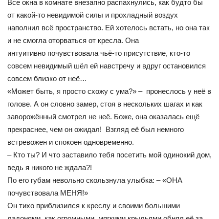
Все окна в комнате внезапно распахнулись, как будто бы
от какой-то невидимой силы и прохладный воздух
наполнил всё пространство. Ей хотелось встать, но она так
и не смогла оторваться от кресла. Она
интуитивно почувствовала чьё-то присутствие, кто-то
совсем невидимый шёл ей навстречу и вдруг остановился
совсем близко от неё…
«Может быть, я просто схожу с ума?» – пронеслось у неё в
голове. А он словно замер, стоя в нескольких шагах и как
заворожённый смотрел не неё. Боже, она оказалась ещё
прекраснее, чем он ожидал! Взгляд её был немного
встревожен и спокоен одновременно.
– Кто ты? И что заставило тебя посетить мой одинокий дом,
ведь я никого не ждала?!
По его губам невольно скользнула улыбка: – «ОНА
почувствовала МЕНЯ!»
Он тихо приблизился к креслу и своими большими
ладонями, как огромными, мягкими крыльями обнял её за