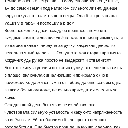
Темнело очень быстро, ивы в саду склонились ещё ниже,
аж до самой земли под натиском сильного ливня, да ещё
вдруг откуда-то налетевшего ветра. Она быстро загнала
машину в гараж и поспешила в дом.
Всего несколько дней назад, ей пришлось поменять
входные замки, и она всё ещё не могла к ним привыкнуть, и
когда она дважды дёрнула за ручку, закрывая дверь, то
невольно улыбнулась: – «Ох, уж эта моя старая привычка!
Когда-нибудь ручка просто не выдержит и отвалится».
Быстро скинув туфли и поставив сумку, всё ещё оставаясь
в плаще, включила сигнализацию и прикрыла окно в
прихожей. Когда живёшь «на отшибе», да ещё совсем одна
в таком большом доме, невольно приходится следить за
всем.
Сегодняшний день был явно не из лёгких, она
чувствовала сильную усталость и какую-то напряжённость
во всём теле. Ей необходимо было просто немного
расслабиться. Она быстро прошла на кухню, сварила, как