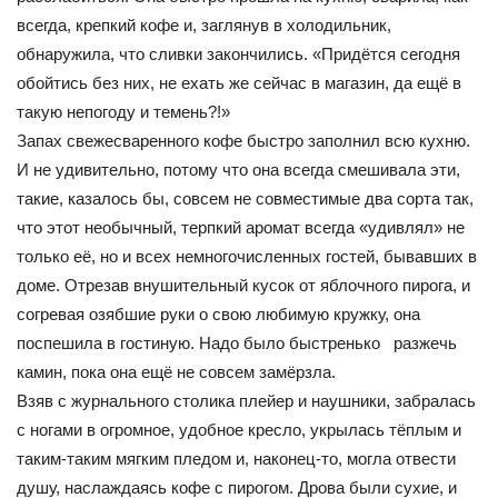
всегда, крепкий кофе и, заглянув в холодильник,
обнаружила, что сливки закончились. «Придётся сегодня
обойтись без них, не ехать же сейчас в магазин, да ещё в
такую непогоду и темень?!»
Запах свежесваренного кофе быстро заполнил всю кухню.
И не удивительно, потому что она всегда смешивала эти,
такие, казалось бы, совсем не совместимые два сорта так,
что этот необычный, терпкий аромат всегда «удивлял» не
только её, но и всех немногочисленных гостей, бывавших в
доме. Отрезав внушительный кусок от яблочного пирога, и
согревая озябшие руки о свою любимую кружку, она
поспешила в гостиную. Надо было быстренько разжечь
камин, пока она ещё не совсем замёрзла.
Взяв с журнального столика плейер и наушники, забралась
с ногами в огромное, удобное кресло, укрылась тёплым и
таким-таким мягким пледом и, наконец-то, могла отвести
душу, наслаждаясь кофе с пирогом. Дрова были сухие, и