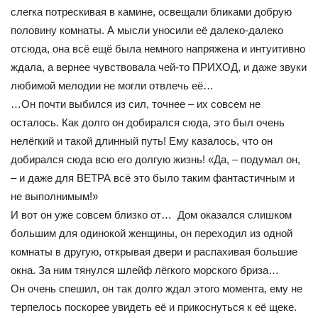
слегка потрескивая в камине, освещали бликами добрую
половину комнаты. А мысли уносили её далеко-далеко
отсюда, она всё ещё была немного напряжена и интуитивно
ждала, а вернее чувствовала чей-то ПРИХОД, и даже звуки
любимой мелодии не могли отвлечь её…
…Он почти выбился из сил, точнее – их совсем не
осталось. Как долго он добирался сюда, это был очень
нелёгкий и такой длинный путь! Ему казалось, что он
добирался сюда всю его долгую жизнь! «Да, – подумал он,
– и даже для ВЕТРА всё это было таким фантастичным и
не выполнимым!»
И вот он уже совсем близко от… Дом оказался слишком
большим для одинокой женщины, он переходил из одной
комнаты в другую, открывая двери и распахивая большие
окна. За ним тянулся шлейф лёгкого морского бриза…
Он очень спешил, он так долго ждал этого момента, ему не
терпелось поскорее увидеть её и прикоснуться к её щеке.