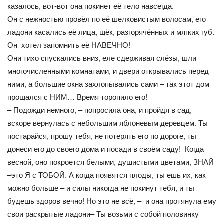
казалось, вот-вот она покинет её тело навсегда.
Он с нежностью провёл по её шелковистым волосам, его
ладони касались её лица, щёк, разгорячённых и мягких губ.
Он хотел запомнить её НАВЕЧНО!
Они тихо спускались вниз, еле сдерживая слёзы, шли
многочисленными комнатами, и двери открывались перед
ними, а большие окна захлопывались сами – так этот дом
прощался с НИМ… Время торопило его!
– Подожди немного, – попросила она, и пройдя в сад,
вскоре вернулась с небольшим яблоневым деревцем. Ты
постарайся, прошу тебя, не потерять его по дороге, ты
донеси его до своего дома и посади в своём саду! Когда
весной, оно покроется белыми, душистыми цветами, ЗНАЙ
–это Я с ТОБОЙ. А когда появятся плоды, ты ешь их, как
можно больше – и силы никогда не покинут тебя, и ты
будешь здоров вечно! Но это не всё, – и она протянула ему
свои раскрытые ладони– Ты возьми с собой половинку