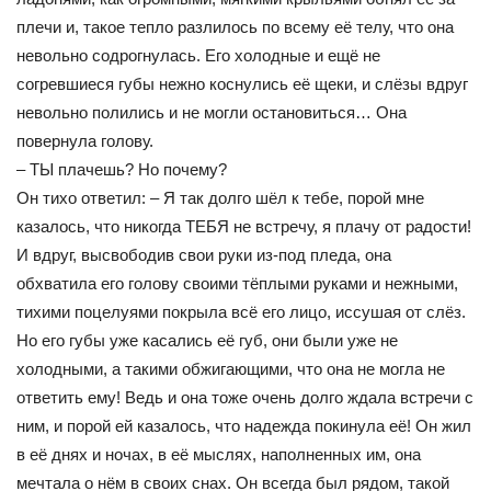
плечи и, такое тепло разлилось по всему её телу, что она
невольно содрогнулась. Его холодные и ещё не
согревшиеся губы нежно коснулись её щеки, и слёзы вдруг
невольно полились и не могли остановиться… Она
повернула голову.
– ТЫ плачешь? Но почему?
Он тихо ответил: – Я так долго шёл к тебе, порой мне
казалось, что никогда ТЕБЯ не встречу, я плачу от радости!
И вдруг, высвободив свои руки из-под пледа, она
обхватила его голову своими тёплыми руками и нежными,
тихими поцелуями покрыла всё его лицо, иссушая от слёз.
Но его губы уже касались её губ, они были уже не
холодными, а такими обжигающими, что она не могла не
ответить ему! Ведь и она тоже очень долго ждала встречи с
ним, и порой ей казалось, что надежда покинула её! Он жил
в её днях и ночах, в её мыслях, наполненных им, она
мечтала о нём в своих снах. Он всегда был рядом, такой