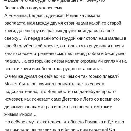
– Боже, что же будет с ним дальше? – Почему-то
беспокойно подумалось ему.
А Ромашка, бедная, одинокая Ромашка лежала
распластанная между двумя страницами какой-то старой
книги, да ещё груз из разных других книг давил на неё
сверху… А перед всей этой грудой книг стоял наш малыш в
своей голубенькой маечке, он только что спустился вниз и
как-то совсем отрешённо смотрел перед собой и бесшумно
плакал… а его горькие слёзы капали огромными каплями на
все эти книги и их было так трудно остановить…
О чём же думал он сейчас и о чём он так горько плакал?
Может быть, он начинал понимать, где-то совсем
подсознательно, что Волшебство когда-нибудь просто
исчезает, как исчезает само Детство и Лето со всеми его
дивными запахами трав и цветов со всем этим таким
живым миром…
Но сейчас ему так хотелось, чтобы его Ромашка и Детство
не покидали бы его никогда и были с ним навсегда! Он