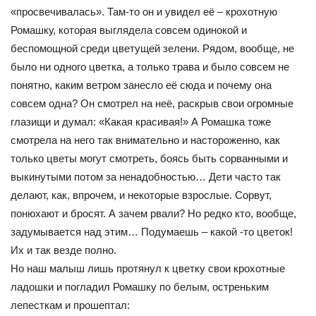
«просвечивалась». Там-то он и увидел её – крохотную
Ромашку, которая выглядела совсем одинокой и
беспомощной среди цветущей зелени. Рядом, вообще, не
было ни одного цветка, а только трава и было совсем не
понятно, каким ветром занесло её сюда и почему она
совсем одна? Он смотрел на неё, раскрыв свои огромные
глазищи и думал: «Какая красивая!» А Ромашка тоже
смотрела на него так внимательно и настороженно, как
только цветы могут смотреть, боясь быть сорванными и
выкинутыми потом за ненадобностью… Дети часто так
делают, как, впрочем, и некоторые взрослые. Сорвут,
понюхают и бросят. А зачем рвали? Но редко кто, вообще,
задумывается над этим… Подумаешь – какой -то цветок!
Их и так везде полно.
Но наш малыш лишь протянул к цветку свои крохотные
ладошки и погладил Ромашку по белым, остреньким
лепесткам и прошептал: