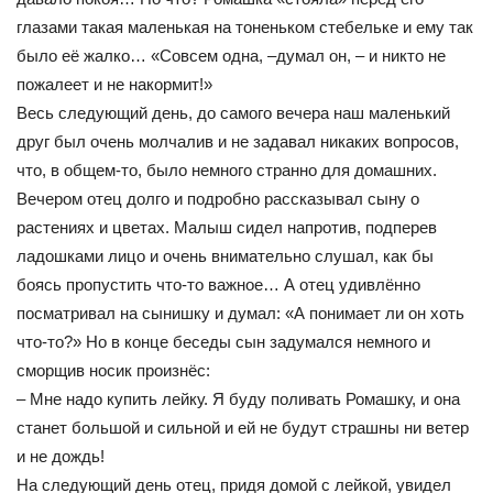
глазами такая маленькая на тоненьком стебельке и ему так
было её жалко… «Совсем одна, –думал он, – и никто не
пожалеет и не накормит!»
Весь следующий день, до самого вечера наш маленький
друг был очень молчалив и не задавал никаких вопросов,
что, в общем-то, было немного странно для домашних.
Вечером отец долго и подробно рассказывал сыну о
растениях и цветах. Малыш сидел напротив, подперев
ладошками лицо и очень внимательно слушал, как бы
боясь пропустить что-то важное… А отец удивлённо
посматривал на сынишку и думал: «А понимает ли он хоть
что-то?» Но в конце беседы сын задумался немного и
сморщив носик произнёс:
– Мне надо купить лейку. Я буду поливать Ромашку, и она
станет большой и сильной и ей не будут страшны ни ветер
и не дождь!
На следующий день отец, придя домой с лейкой, увидел