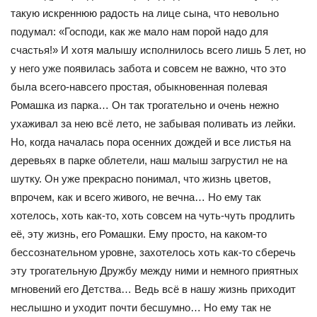
такую искреннюю радость на лице сына, что невольно
подумал: «Господи, как же мало нам порой надо для
счастья!» И хотя малышу исполнилось всего лишь 5 лет, но
у него уже появилась забота и совсем не важно, что это
была всего-навсего простая, обыкновенная полевая
Ромашка из парка… Он так трогательно и очень нежно
ухаживал за нею всё лето, не забывая поливать из лейки.
Но, когда началась пора осенних дождей и все листья на
деревьях в парке облетели, наш малыш загрустил не на
шутку. Он уже прекрасно понимал, что жизнь цветов,
впрочем, как и всего живого, не вечна… Но ему так
хотелось, хоть как-то, хоть совсем на чуть-чуть продлить
её, эту жизнь, его Ромашки. Ему просто, на каком-то
бессознательном уровне, захотелось хоть как-то сберечь
эту трогательную Дружбу между ними и немного приятных
мгновений его Детства… Ведь всё в нашу жизнь приходит
неслышно и уходит почти бесшумно… Но ему так не