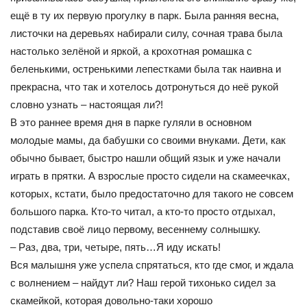
ещё в ту их первую прогулку в парк. Была ранняя весна,
листочки на деревьях набирали силу, сочная трава была
настолько зелёной и яркой, а крохотная ромашка с
беленькими, остренькими лепестками была так наивна и
прекрасна, что так и хотелось дотронуться до неё рукой
словно узнать – настоящая ли?!
В это раннее время дня в парке гуляли в основном
молодые мамы, да бабушки со своими внуками. Дети, как
обычно бывает, быстро нашли общий язык и уже начали
играть в прятки. А взрослые просто сидели на скамеечках,
которых, кстати, было предостаточно для такого не совсем
большого парка. Кто-то читал, а кто-то просто отдыхал,
подставив своё лицо первому, весеннему солнышку.
– Раз, два, три, четыре, пять…Я иду искать!
Вся малышня уже успела спрятаться, кто где смог, и ждала
с волнением – найдут ли? Наш герой тихонько сидел за
скамейкой, которая довольно-таки хорошо