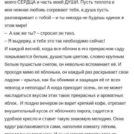
моего СЕРДЦА и часть моей ДУШИ. Пусть теплота и
моя нежная любовь согревают тебя, а душа пусть
разговаривает с тобой – и ты никогда не будешь одинок в
этом мире!
– А как же ты? – спросил он тихо.
– Я выдержу, а тебе это так необходимо сейчас!
И каждой весной, когда все яблони в его прекрасном саду
покрываются белым, душистым цветом, словно крупным
белым пушистым снегом, он невольно вспоминает её. И
проходя мимо её яблоньки, он каждый раз раскрывает свои
ладони – крылья, как бы обнимая и защищая её от всех
невзгод и непогоды! А когда приходит осень, он не может
насладиться вкусом этих таких прекрасных и ароматных
яблок. И поздно вечером он варит крепкий кофе, отрезает
внушительный кусок от яблочного пирога, садится в
удобное кресло и ставит такую знакомую мелодию. Окна
вдруг распахиваются сами, наполняя комнату лёгким,