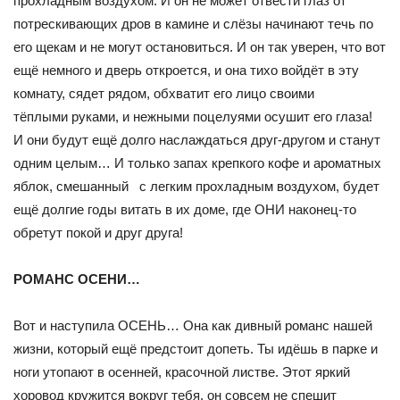
прохладным воздухом. И он не может отвести глаз от
потрескивающих дров в камине и слёзы начинают течь по
его щекам и не могут остановиться. И он так уверен, что вот
ещё немного и дверь откроется, и она тихо войдёт в эту
комнату, сядет рядом, обхватит его лицо своими
тёплыми руками, и нежными поцелуями осушит его глаза!
И они будут ещё долго наслаждаться друг-другом и станут
одним целым… И только запах крепкого кофе и ароматных
яблок, смешанный с легким прохладным воздухом, будет
ещё долгие годы витать в их доме, где ОНИ наконец-то
обретут покой и друг друга!
РОМАНС ОСЕНИ…
Вот и наступила ОСЕНЬ… Она как дивный романс нашей
жизни, который ещё предстоит допеть. Ты идёшь в парке и
ноги утопают в осенней, красочной листве. Этот яркий
хоровод кружится вокруг тебя, он совсем не спешит